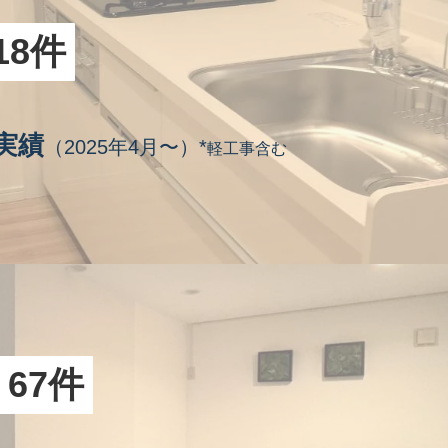
18件
実績
（2025年4月〜）*
軽工事含む
67件