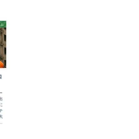
ーム
知
ー
出
に
テ
大
.