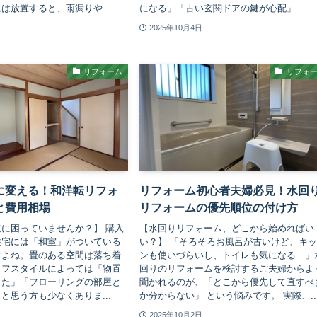
は放置すると、雨漏りや...
になる」「古い玄関ドアの鍵が心配」...
2025年10月4日
リフォーム
リフォ
に変える！和洋転リフォ
リフォーム初心者夫婦必見！水回
と費用相場
リフォームの優先順位の付け方
に困っていませんか？】 購入
【水回りリフォーム、どこから始めればい
住宅には「和室」がついている
い？】 「そろそろお風呂が古いけど、キ
すよね。畳のある空間は落ち着
ンも使いづらいし、トイレも気になる…」
イフスタイルによっては「物置
回りのリフォームを検討するご夫婦からよ
った」「フローリングの部屋と
聞かれるのが、「どこから優先して直すべ
と思う方も少なくありま...
か分からない」 という悩みです。 実際、..
2025年10月2日