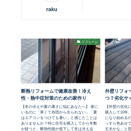
raku
リフォーム
断熱リフォームで健康改善！冷え
外壁リフォ
性・熱中症対策のための家作り
つ？劣化サ
【冬の冷えや夏の暑さに悩むあなたへ】 家に
【外壁の劣化に
いるのに「寒くて布団から出られない」「夏
購入して10年
はエアコンをつけても暑い」と感じたことは
になり始める
ありませんか？特に住宅を購入してから年数
っすら色あせ
が経つと、断熱性能が低下して冬は冷え込
丈夫かな」と