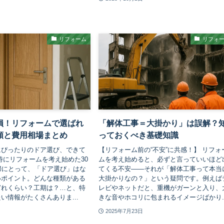
リフォーム
リフォ
損！リフォームで選ばれ
「解体工事＝大掛かり」は誤解？
類と費用相場まとめ
っておくべき基礎知識
にぴったりのドア選び、できて
【リフォーム前の“不安”に共感！】 リフォ
特にリフォームを考え始めた30
ムを考え始めると、必ずと言っていいほど
婦にとって、「ドア選び」はな
てくる不安――それが「解体工事って本当
いポイント。どんな種類がある
大掛かりなの？」という疑問です。例えば
どれくらい？工期は？…と、特
レビやネットだと、重機がガーンと入り、
い情報がたくさんありま...
きな音やホコリに包まれるイメージばかり..
2025年7月23日