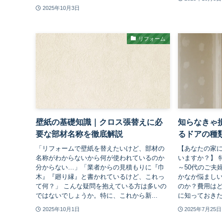
2025年10月3日
リフォーム
壁紙の基礎知識｜クロス張替えに必
知らなきゃ
要な部材名称を徹底解説
るドアの種
「リフォームで壁紙を替えたいけど、部材の
【あなたの家
名称がわからないから何が使われているのか
いますか？】 
分からない…」「業者からの見積もりに『巾
～50代のご夫
木』『廻り縁』と書かれているけど、これっ
かなか悩まし
て何？」 こんな疑問を抱えている方は多いの
のか？費用は
ではないでしょうか。特に、これから新...
に知っておきた
2025年10月1日
2025年7月25日