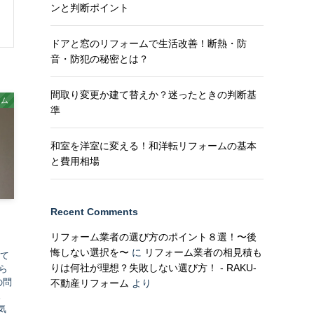
ンと判断ポイント
ドアと窓のリフォームで生活改善！断熱・防
音・防犯の秘密とは？
間取り変更か建て替えか？迷ったときの判断基
ーム
準
和室を洋室に変える！和洋転リフォームの基本
と費用相場
Recent Comments
！
リフォーム業者の選び方のポイント８選！〜後
悔しない選択を〜
に
リフォーム業者の相見積も
建て
りは何社が理想？失敗しない選び方！ - RAKU-
ら
の問
不動産リフォーム
より
。
気