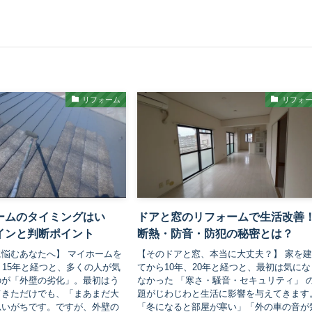
リフォーム
リフォ
ームのタイミングはい
ドアと窓のリフォームで生活改善
インと判断ポイント
断熱・防音・防犯の秘密とは？
悩むあなたへ】 マイホームを
【そのドアと窓、本当に大丈夫？】 家を
、15年と経つと、多くの人が気
てから10年、20年と経つと、最初は気にな
のが「外壁の劣化」。最初はう
なかった 「寒さ・騒音・セキュリティ」 
てきただけでも、「まあまだ大
題がじわじわと生活に影響を与えてきます
思いがちです。ですが、外壁の
「冬になると部屋が寒い」「外の車の音が