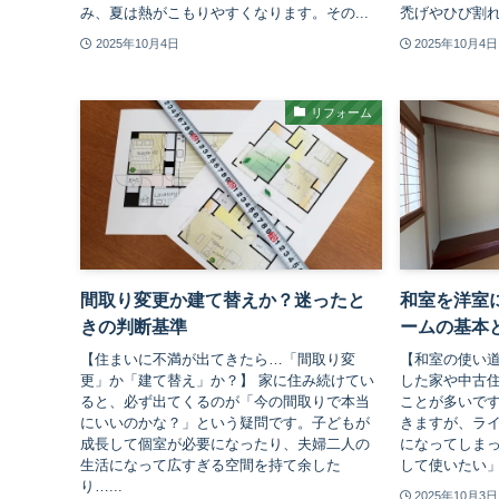
み、夏は熱がこもりやすくなります。その...
禿げやひび割れ
2025年10月4日
2025年10月4日
リフォーム
間取り変更か建て替えか？迷ったと
和室を洋室
きの判断基準
ームの基本
【住まいに不満が出てきたら…「間取り変
【和室の使い道
更」か「建て替え」か？】 家に住み続けてい
した家や中古
ると、必ず出てくるのが「今の間取りで本当
ことが多いで
にいいのかな？」という疑問です。子どもが
きますが、ラ
成長して個室が必要になったり、夫婦二人の
になってしま
生活になって広すぎる空間を持て余した
して使いたい」
り…...
2025年10月3日