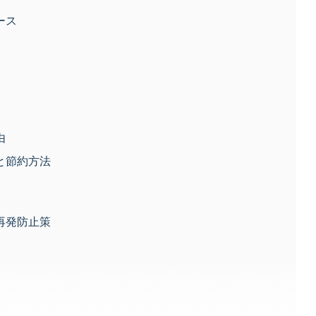
ース
由
と節約方法
再発防止策