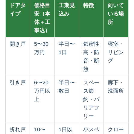
ドアタ
価格目
工期見
特徴
向いて
イプ
安（本
込み
いる場
体＋工
所
事込）
開き戸
5〜30
半日〜
気密性
寝室・
万円
1日
高・防
リビン
音・断
グ
熱
引き戸
6〜20
半日〜
スペー
廊下・
万円以
数日
ス節
洗面所
上
約・バ
リアフ
リー
折れ戸
10〜
1日以
小スペ
クロー