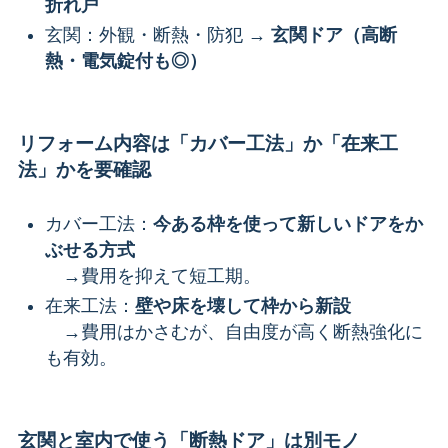
折れ戸
玄関：外観・断熱・防犯 →
玄関ドア（高断
熱・電気錠付も◎）
リフォーム内容は「カバー工法」か「在来工
法」かを要確認
カバー工法：
今ある枠を使って新しいドアをか
ぶせる方式
→費用を抑えて短工期。
在来工法：
壁や床を壊して枠から新設
→費用はかさむが、自由度が高く断熱強化に
も有効。
玄関と室内で使う「断熱ドア」は別モノ