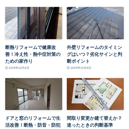
断熱リフォームで健康改
外壁リフォームのタイミン
善！冷え性・熱中症対策の
グはいつ？劣化サインと判
ための家作り
断ポイント
2025年10月4日
2025年10月4日
ドアと窓のリフォームで生
間取り変更か建て替えか？
活改善！断熱・防音・防犯
迷ったときの判断基準