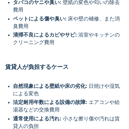
タバコのヤニや臭い:
壁紙の変色や匂いの除去
費用
ペットによる傷や臭い:
床や壁の補修、また消
臭費用
清掃不良によるカビやサビ:
浴室やキッチンの
クリーニング費用
賃貸人が負担するケース
自然現象による壁紙や床の劣化:
日焼けや湿気
による変色
法定耐用年数による設備の故障:
エアコンや給
湯器などの交換費用
通常使用による汚れ:
小さな擦り傷や汚れは賃
貸人の負担